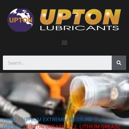
Home
/
LITHIUM EXTREME PRESSURE
GREASE
/ UPTON GREASE EP 2, LITHIUM GREASE