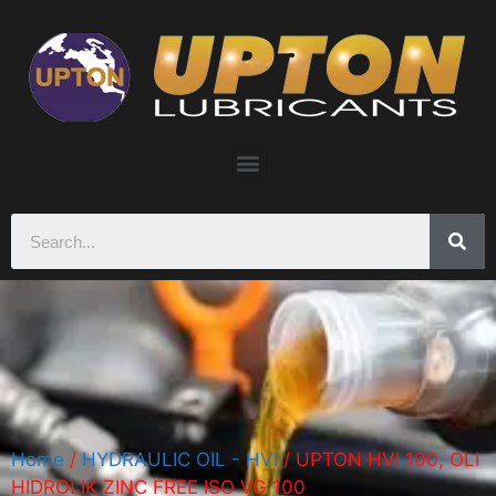
Home
/
HYDRAULIC OIL - HVI
/ UPTON HVI 100, OLI
HIDROLIK ZINC FREE ISO VG 100