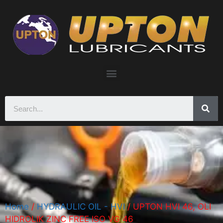
Home
/
HYDRAULIC OIL - HVI
/ UPTON HVI 46, OLI
HIDROLIK ZINC FREE ISO VG 46