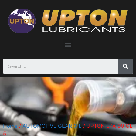
Home
/
AUTOMOTIVE GEAR OIL
/ UPTON EPA 90 GL
5