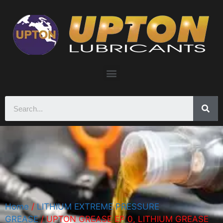
Home
/
LITHIUM EXTREME PRESSURE
GREASE
/ UPTON GREASE EP 0, LITHIUM GREASE